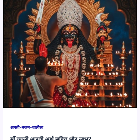
शक्ति?
माना
जाता
है?
आरती-भजन-चालीसा
माँ काली आरती अर्थ सहित और लाभ?