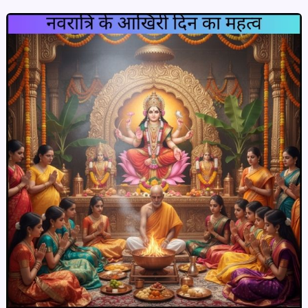
Lucknow
Location
|
पूरा
गाइड
ऐसा
कि
आपको
दूसरी
वेबसाइट
पर
जाने
की
ज़रूरत
ही
न
पड़े