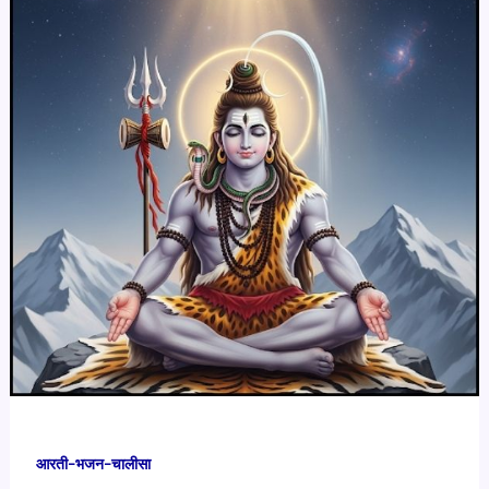
आरती-भजन-चालीसा