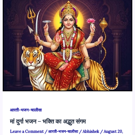
आरती-भजन-चालीसा
मां दुर्गा भजन – भक्ति का अद्भुत संगम
Leave a Comment
/
आरती-भजन-चालीसा
/
Abhishek
/
August 20,